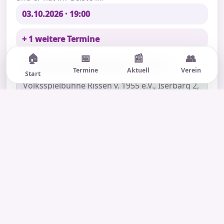
03.10.2026 · 19:00
+ 1 weitere Termine
🏠
📅
📰
👥
📍 Volksspielbühne Rissen v. 1955 e.V.
Termine
Aktuell
Verein
Start
Volksspielbühne Rissen v. 1955 e.V., Iserbarg 2,
22559 Hamburg, Deutschland
🎟 Karten
📞 0 40 81 96 06 14
🌐 Webseite
🧭 Anfahrt
Mehr anzeigen
Football Frünn un Deerns