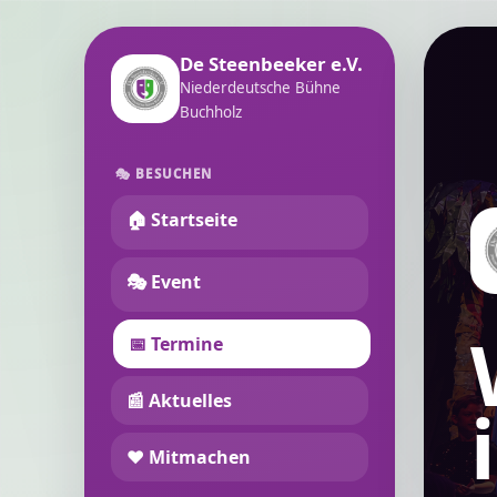
De Steenbeeker e.V.
Niederdeutsche Bühne
Buchholz
🎭 BESUCHEN
🏠 Startseite
🎭 Event
📅 Termine
📰 Aktuelles
❤️ Mitmachen