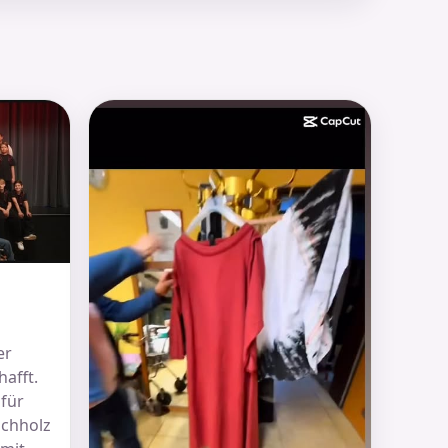
er
afft.
für
chholz