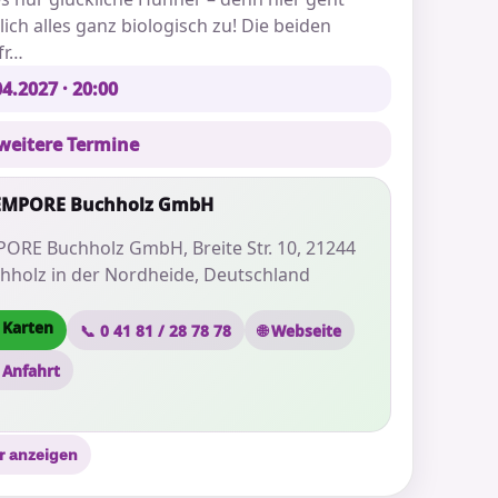
lich alles ganz biologisch zu! Die beiden
fr…
4.2027 · 20:00
 weitere Termine
 EMPORE Buchholz GmbH
ORE Buchholz GmbH, Breite Str. 10, 21244
hholz in der Nordheide, Deutschland
 Karten
📞 0 41 81 / 28 78 78
🌐 Webseite
 Anfahrt
r anzeigen