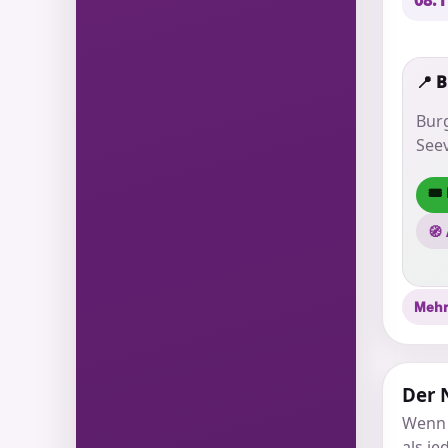
08.1
📍 
Bur
Seev
🎟
🧭
Mehr
Der 
Wenn 
als j