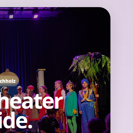
uchholz
heater
ide.