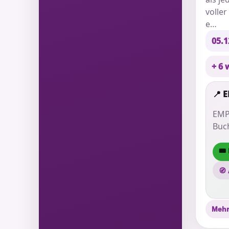
volle
e…
05.1
+ 6 
📍 
EMP
Buc
🎟
🧭
Mehr