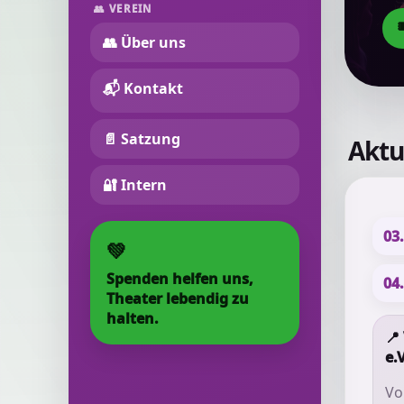
👥 VEREIN
👥 Über uns
📬 Kontakt
📄 Satzung
Aktu
🔐 Intern
03.
💚
Spenden helfen uns,
04.
Theater lebendig zu
halten.
📍
e.V
Vo