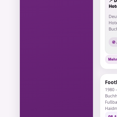
📍 
Hot
Deu
Hote
Buc
🧭
Mehr
Foot
1980 
Buchh
Fußba
Haidm