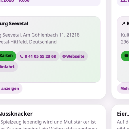
1.2026 · 16:00
22.1
Burg Seevetal
📍 
g Seevetal, Am Göhlenbach 11, 21218
Kul
etal-Hittfeld, Deutschland
296
 Karten
🎟
📞 0 41 05 55 23 68
🌐 Webseite
 Anfahrt
 anzeigen
Meh
Nussknacker
Eier.
Spielzeug lebendig wird und Mut stärker ist
Auf d
eder Zauber, beginnt ein Weihnachtsabenteuer
gibt 