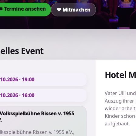
🎟 Termine ansehen
❤️ Mitmachen
elles Event
Hotel 
10.2026 · 19:00
Vater Ulli un
10.2026 · 16:00
Auszug ihrer 
wieder arbeit
Volksspielbühne Rissen v. 1955
Kinder schon 
.
aufgebaut.
lksspielbühne Rissen v. 1955 e.V.,