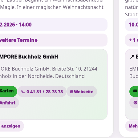
r Magie. In einer magischen Weihnachtsnacht
natür
Stadt
2.2026 · 14:00
10.0
weitere Termine
+ 1
EMPORE Buchholz GmbH
📍
ORE Buchholz GmbH, Breite Str. 10, 21244
EMP
hholz in der Nordheide, Deutschland
Buc
 Karten
🎟
📞 0 41 81 / 28 78 78
🌐 Webseite
 Anfahrt
🧭
 anzeigen
Meh