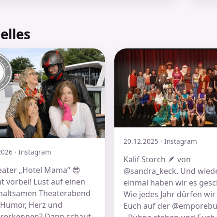
elles
20.12.2025 · Instagram
2026 · Instagram
Kalif Storch 🪶 von
eater „Hotel Mama“ 😎
@sandra_keck. Und wied
 vorbei! Lust auf einen
einmal haben wir es gesch
haltsamen Theaterabend
Wie jedes Jahr dürfen wir 
r Humor, Herz und
Euch auf der @emporebu
rerkennen? Dann schaut