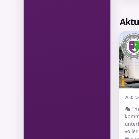
Aktu
20.02.
🎭 Th
kommt
unter
volle
Wiede