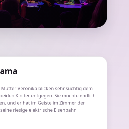
Mama
d Mutter Veronika blicken sehnsüchtig dem
beiden Kinder entgegen. Sie möchte endlich
en, und er hat im Geiste im Zimmer der
seine riesige elektrische Eisenbahn