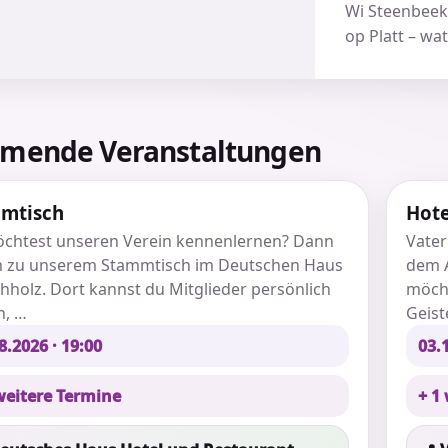
Wi Steenbeek
op Platt – wa
mende Veranstaltungen
mtisch
Hot
chtest unseren Verein kennenlernen? Dann
Vater
zu unserem Stammtisch im Deutschen Haus
dem A
chholz. Dort kannst du Mitglieder persönlich
möcht
n, …
Geist
8.2026 · 19:00
03.1
weitere Termine
+ 1