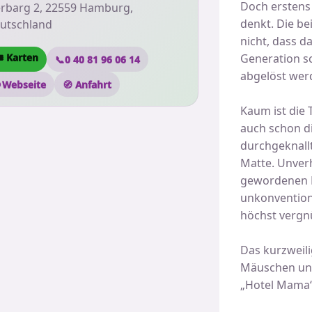
Doch erstens
erbarg 2, 22559 Hamburg,
denkt. Die be
utschland
nicht, dass 
 Karten
Generation sc
📞
0 40 81 96 06 14
abgelöst werd
 Webseite
🧭 Anfahrt
Kaum ist die 
auch schon d
durchgeknallt
Matte. Unverh
gewordenen K
unkonvention
höchst vergn
Das kurzweili
Mäuschen und
„Hotel Mama“