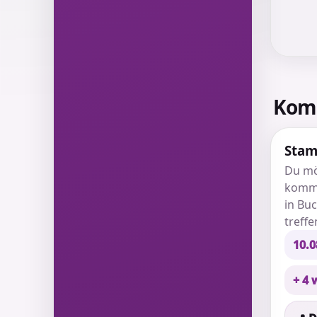
Kom
Stam
Du mö
komm 
in Bu
treffe
10.0
+ 4 