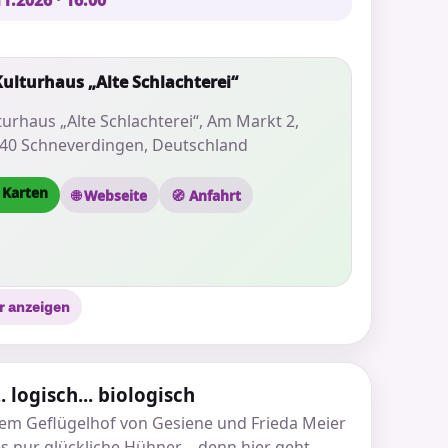
1.2026 · 16:00
Kulturhaus „Alte Schlachterei“
turhaus „Alte Schlachterei“, Am Markt 2,
40 Schneverdingen, Deutschland
 Karten
🌐 Webseite
🧭 Anfahrt
r anzeigen
.. logisch... biologisch
em Geflügelhof von Gesiene und Frieda Meier
es nur glückliche Hühner – denn hier geht