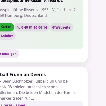
Volksspielbühne Rissen v. 1955 e.V.
ksspielbühne Rissen v. 1955 e.V., Iserbarg 2,
59 Hamburg, Deutschland
 Karten
📞 0 40 81 96 06 14
🌐 Webseite
 Anfahrt
r anzeigen
ball Frünn un Deerns
– Beim Buchholzer Fußballclub und bei
olz 08 spielen tatsächlich schon
llerinnen. Die beiden Mädchen der Familie
ärker treten für …