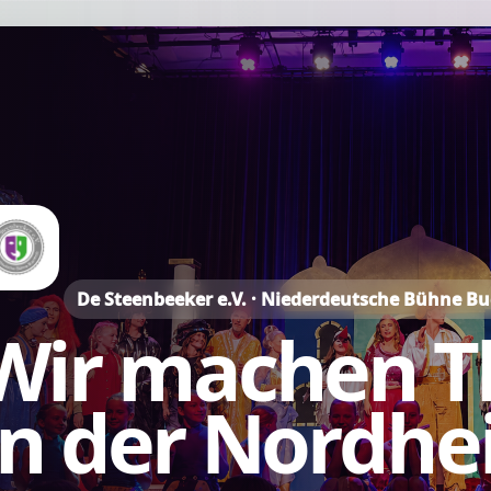
De Steenbeeker e.V. · Niederdeutsche Bühne B
Wir machen T
in der Nordhe