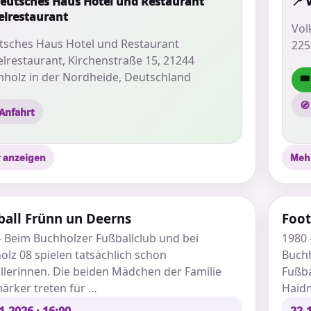
Deutsches Haus Hotel und Restaurant
📍 
elrestaurant
Vol
tsches Haus Hotel und Restaurant
225
lrestaurant, Kirchenstraße 15, 21244
hholz in der Nordheide, Deutschland
🎟
🧭
 Anfahrt
 anzeigen
Meh
ball Frünn un Deerns
Foot
– Beim Buchholzer Fußballclub und bei
1980 
olz 08 spielen tatsächlich schon
Buchh
llerinnen. Die beiden Mädchen der Familie
Fußba
ärker treten für …
Haidm