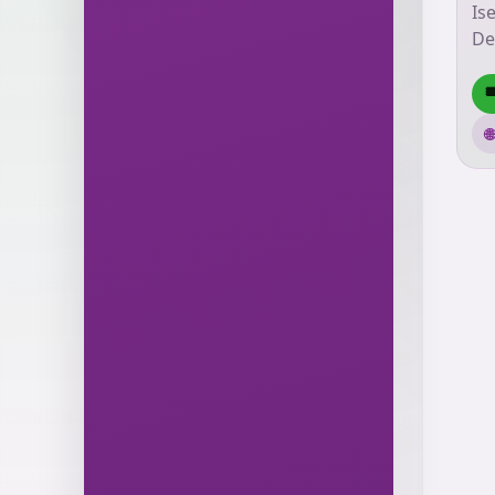
Is
De

